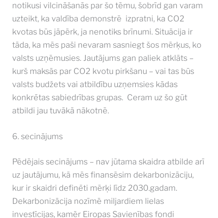
notikusi vilcināšanās par šo tēmu, šobrīd gan varam
uzteikt, ka valdība demonstrē izpratni, ka CO2
kvotas būs jāpērk, ja nenotiks brīnumi. Situācija ir
tāda, ka mēs paši nevaram sasniegt šos mērķus, ko
valsts uzņēmusies. Jautājums gan paliek atklāts –
kurš maksās par CO2 kvotu pirkšanu – vai tas būs
valsts budžets vai atbildību uzņemsies kādas
konkrētas sabiedrības grupas. Ceram uz šo gūt
atbildi jau tuvākā nākotnē.
6. secinājums
Pēdējais secinājums – nav jūtama skaidra atbilde arī
uz jautājumu, kā mēs finansēsim dekarbonizāciju,
kur ir skaidri definēti mērķi līdz 2030.gadam.
Dekarbonizācija nozīmē miljardiem lielas
investīcijas, kamēr Eiropas Savienības fondi