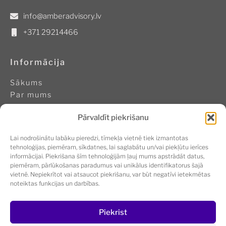
info@amberadvisory.lv
+371 29214466
Informācija
Sākums
Par mums
Pasākumi
Pārvaldīt piekrišanu
Ilgtspējīga biznesa akadēmija
Kontakti
Lai nodrošinātu labāku pieredzi, tīmekļa vietnē tiek izmantotas
Sīkdatņu politika
tehnoloģijas, piemēram, sīkdatnes, lai saglabātu un/vai piekļūtu ierīces
informācijai. Piekrišana šīm tehnoloģijām ļauj mums apstrādāt datus,
piemēram, pārlūkošanas paradumus vai unikālus identifikatorus šajā
Seko mums
vietnē. Nepiekrītot vai atsaucot piekrišanu, var būt negatīvi ietekmētas
noteiktas funkcijas un darbības.
Piekrist