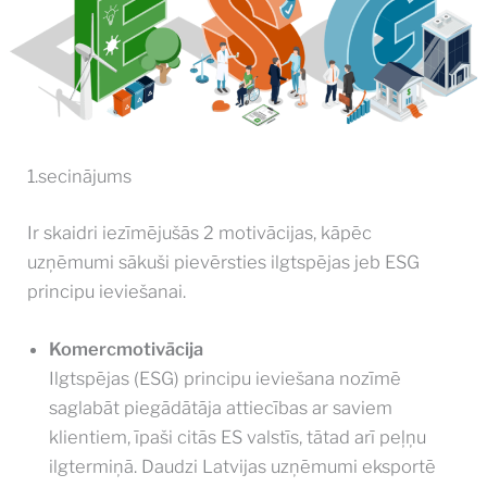
1.secinājums
Ir skaidri iezīmējušās 2 motivācijas, kāpēc
uzņēmumi sākuši pievērsties ilgtspējas jeb ESG
principu ieviešanai.
Komercmotivācija
Ilgtspējas (ESG) principu ieviešana nozīmē
saglabāt piegādātāja attiecības ar saviem
klientiem, īpaši citās ES valstīs, tātad arī peļņu
ilgtermiņā. Daudzi Latvijas uzņēmumi eksportē