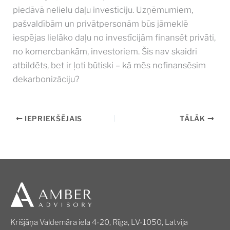
piedāvā nelielu daļu investīciju. Uzņēmumiem,
pašvaldībām un privātpersonām būs jāmeklē
iespējas lielāko daļu no investīcijām finansēt privāti,
no komercbankām, investoriem. Šis nav skaidri
atbildēts, bet ir ļoti būtiski – kā mēs nofinansēsim
dekarbonizāciju?
IEPRIEKŠĒJAIS
TĀLĀK
Krišjāņa Valdemāra iela 4-20, Rīga, LV-1050, Latvija