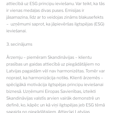
attiecībā uz ESG principu ieviešanu. Var teikt, ka tās
ir vienas medaļas divas puses. Emisijas ir
jāsamazina, līdz ar to veidojas zināms blakusefekts
– uzņēmumi saprot, ka jāpievēršas ilgtspējas (ESG)
ieviešanai.
3. secinājums
Ārzemju – piemēram Skandināvijas – klientu
prasības un gaidas attiecībā uz piegādātājiem no
Latvijas pagaidām vēl nav harmonizētas. Tomēr var
noprast, ka harmonizācija notiks. Klienti ārzemēs –
spēcīgākā motivācija ilgtspējas principu ieviešanai
biznesā. Uzņēmumi Eiropas Savienības, izteikti
Skandināvijas valstīs arvien vairāk demonstrē un
definē, ko, kāpēc un kā viņi ilgtspējas jeb ESG tēmā
sagaida no piegādātajiem. Attiecīgi Latvijas