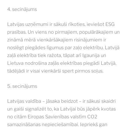
4. secinājums
Latvijas uzņēmumi ir sākuši rīkoties, ieviešot ESG
prasības. Un viens no pirmajiem, populārākajiem un
zināmā mērā vienkāršākajiem risinājumiem ir
noslēgt piegādes līgumus par zaļo elektrību. Latvijā
zaļā elektrība tiek ražota, tāpat arī Igaunija un
Lietuva nodrošina zaļās elektrības piegādi Latvijā,
tādējādi ir visai vienkārši spert pirmos soļus.
5. secinājums
Latvijas valdība – jāsaka beidzot – ir sākusi skaidri
un gaiši signalizēt to, ka Latvijai būs jāpērk kvotas
no citām Eiropas Savienības valstīm CO2
samazināšanas nepieciešamībai. Iepriekš gan