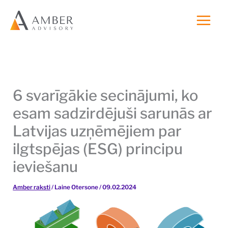
Skip
to
content
6 svarīgākie secinājumi, ko
esam sadzirdējuši sarunās ar
Latvijas uzņēmējiem par
ilgtspējas (ESG) principu
ieviešanu
Amber raksti
/
Laine Otersone
/
09.02.2024