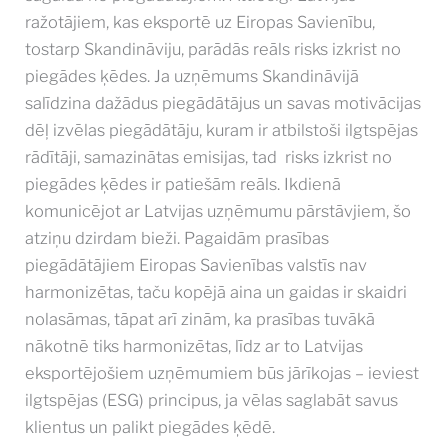
ražotājiem, kas eksportē uz Eiropas Savienību,
tostarp Skandināviju, parādās reāls risks izkrist no
piegādes ķēdes. Ja uzņēmums Skandināvijā
salīdzina dažādus piegādātājus un savas motivācijas
dēļ izvēlas piegādātāju, kuram ir atbilstoši ilgtspējas
rādītāji, samazinātas emisijas, tad risks izkrist no
piegādes ķēdes ir patiešām reāls. Ikdienā
komunicējot ar Latvijas uzņēmumu pārstāvjiem, šo
atziņu dzirdam bieži. Pagaidām prasības
piegādātājiem Eiropas Savienības valstīs nav
harmonizētas, taču kopējā aina un gaidas ir skaidri
nolasāmas, tāpat arī zinām, ka prasības tuvākā
nākotnē tiks harmonizētas, līdz ar to Latvijas
eksportējošiem uzņēmumiem būs jārīkojas – ieviest
ilgtspējas (ESG) principus, ja vēlas saglabāt savus
klientus un palikt piegādes ķēdē.