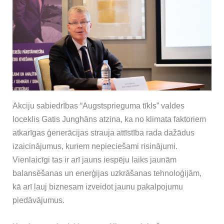
Akciju sabiedrības “Augstsprieguma tīkls” valdes
loceklis Gatis Junghāns atzina, ka no klimata faktoriem
atkarīgas ģenerācijas strauja attīstība rada dažādus
izaicinājumus, kuriem nepieciešami risinājumi.
Vienlaicīgi tas ir arī jauns iespēju laiks jaunām
balansēšanas un enerģijas uzkrāšanas tehnoloģijām,
kā arī ļauj biznesam izveidot jaunu pakalpojumu
piedāvājumus.