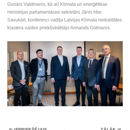
Gunārs Valdmanis, kā arī Klimata un enerģētikas
ministrijas parlamentārais sekretārs Jānis Irbe.
Savukārt, konferenci vadīja Latvijas Klimata neitralitātes
klastera valdes priekšsēdētājs Armands Gūtmanis.
IEPRIEKŠĒJAIS
TĀLĀK