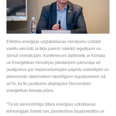
Efektīvu enerģijas uzglabāšanas risinājumu izstrādi
varētu veicināt, ja tiktu pareizi noteikti regulējumi un
stimuli investīcijām. Konferences dalībnieki ar Klimata
un Enerģētikas ministrijas pārstāvjiem pārrunāja arī
jautājumus par nepieciešamajām papildu subsīdijām un
ekonomiski attaisnotiem labvēlīgiem regulējumiem, kā
arī to, kā šo jautājumu atspoguļos Nacionālais
enerģētikas klimata plāns.
“Tā kā viennozīmīga līdera enerģijas uzkrāšanas
tehnoloģijās šobrīd nav, jānodrošina daudzveidība un