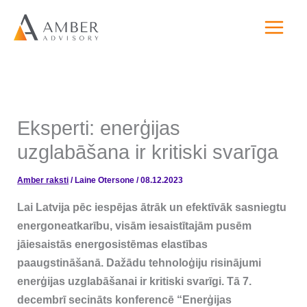
Skip
to
content
Eksperti: enerģijas
uzglabāšana ir kritiski svarīga
Amber raksti
/
Laine Otersone
/
08.12.2023
Lai Latvija pēc iespējas ātrāk un efektīvāk sasniegtu
energoneatkarību, visām iesaistītajām pusēm
jāiesaistās energosistēmas elastības
paaugstināšanā. Dažādu tehnoloģiju risinājumi
enerģijas uzglabāšanai ir kritiski svarīgi. Tā 7.
decembrī secināts konferencē “Enerģijas