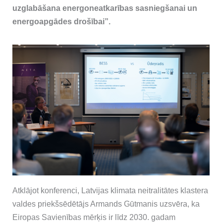
uzglabāšana energoneatkarības sasniegšanai un
energoapgādes drošībai”.
Atklājot konferenci, Latvijas klimata neitralitātes klastera
valdes priekšsēdētājs Armands Gūtmanis uzsvēra, ka
Eiropas Savienības mērķis ir līdz 2030. gadam