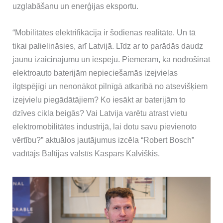
uzglabāšanu un enerģijas eksportu.
“Mobilitātes elektrifikācija ir šodienas realitāte. Un tā
tikai palielināsies, arī Latvijā. Līdz ar to parādās daudz
jaunu izaicinājumu un iespēju. Piemēram, kā nodrošināt
elektroauto baterijām nepieciešamās izejvielas
ilgtspējīgi un nenonākot pilnīgā atkarībā no atsevišķiem
izejvielu piegādātājiem? Ko iesākt ar baterijām to
dzīves cikla beigās? Vai Latvija varētu atrast vietu
elektromobilitātes industrijā, lai dotu savu pievienoto
vērtību?” aktuālos jautājumus izcēla “Robert Bosch”
vadītājs Baltijas valstīs Kaspars Kalviškis.