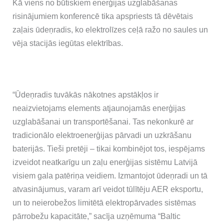
Kā viens no būtiskiem enerģijas uzglabāšanas
risinājumiem konferencē tika apspriests tā dēvētais
zaļais ūdeņradis, ko elektrolīzes ceļā ražo no saules un
vēja stacijās iegūtas elektrības.
“Ūdeņradis tuvākās nākotnes apstākļos ir
neaizvietojams elements atjaunojamās enerģijas
uzglabāšanai un transportēšanai. Tas nekonkurē ar
tradicionālo elektroenerģijas pārvadi un uzkrāšanu
baterijās. Tieši pretēji – tikai kombinējot tos, iespējams
izveidot neatkarīgu un zaļu enerģijas sistēmu Latvijā
visiem gala patēriņa veidiem. Izmantojot ūdeņradi un tā
atvasinājumus, varam arī veidot tūlītēju AER eksportu,
un to neierobežos limitētā elektropārvades sistēmas
pārrobežu kapacitāte,” sacīja uzņēmuma “Baltic