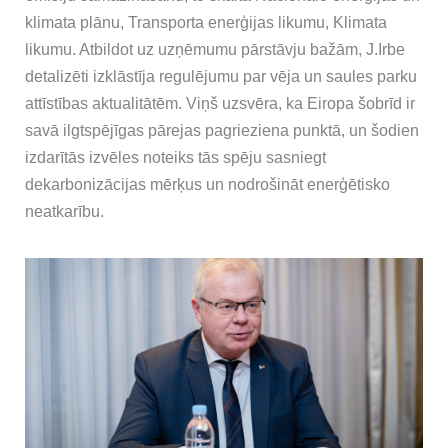
klimata plānu, Transporta enerģijas likumu, Klimata
likumu. Atbildot uz uzņēmumu pārstāvju bažām, J.Irbe
detalizēti izklāstīja regulējumu par vēja un saules parku
attīstības aktualitātēm. Viņš uzsvēra, ka Eiropa šobrīd ir
savā ilgtspējīgas pārejas pagrieziena punktā, un šodien
izdarītās izvēles noteiks tās spēju sasniegt
dekarbonizācijas mērķus un nodrošināt enerģētisko
neatkarību.