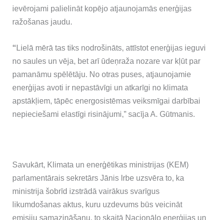
ievērojami palielināt kopējo atjaunojamās enerģijas
ražošanas jaudu.
“
Lielā mērā tas tiks nodrošināts, attīstot enerģijas ieguvi
no saules un vēja, bet arī ūdeņraža nozare var kļūt par
pamanāmu spēlētāju. No otras puses, atjaunojamie
enerģijas avoti ir nepastāvīgi un atkarīgi no klimata
apstākļiem, tāpēc energosistēmas veiksmīgai darbībai
nepieciešami elastīgi risinājumi,” sacīja A. Gūtmanis.
Savukārt, Klimata un enerģētikas ministrijas (KEM)
parlamentārais sekretārs Jānis Irbe uzsvēra to, ka
ministrija šobrīd izstrādā vairākus svarīgus
likumdošanas aktus, kuru uzdevums būs veicināt
emisiju samazināšanu, to skaitā Nacionālo enerģijas un