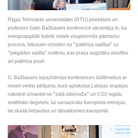
Rīgas Tehniskās universitātes (RTU) prorektors un
profesors Gatis Bažbauers konferencē akcentēja to, ka
energoapgādē šobrīd notiek visaptverošs pārmaiņu
process, fokusam virzoties no
“
patēriņa vadītas” uz
“
piegādes vadītu” sistēmu, kas prasa augstāku elastību
arī patēriņa pusē.
G. Bažbauers iepazīstināja konferences dalībniekus ar
nesen veiktu pētījumu, kurā aplūkotas Latvijas iespējas
nākotnē izmantot no
“
zaļā ūdeņraža
”
un CO2 iegūtu
sintētisko degvielu, lai samazinātu transporta emisijas,
tai skaitā lieljaudas un tālsatiksmes transportā.