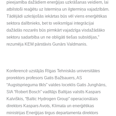
pieejamība dažādiem enerģijas uzkrāšanas veidiem, lai
atbilstoši reaģētu uz īstermiņa un ilgtermiņa vajadzībām.
Tādējādi uzkrājošās iekārtas būs vēl viens enerģētikas
sektora dalībnieks, bet to veiksmīgai integrācijai
dažādās nozarēs būs pirmkārt vajadzīga visdažādāko
sektoru sadarbība un ne obligāti tiešas subsīdijas,”
rezumēja KEM pārstāvis Gunārs Valdmanis.
Konferencē uzstājās Rīgas Tehniskās universitātes
prorektors profesors Gatis Bažbauers, AS
“Augstsprieguma tīkls” valdes loceklis Gatis Junghāns,
SIA “Robert Bosch” vadītājs Baltijas valstīs Kaspars
Kalviškis, “Baltic Hydrogen Group” operacionālais
direktors Kaspars Avots, Klimata un enerģētikas
ministrijas Enerģijas tirgus departamenta direktors