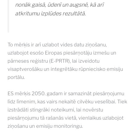
nonāk gaisā, ūdenī un augsnē, kā arī
atkritumu izplūdes rezultātā.
To mērķis ir arī uzlabot vides datu ziņošanu,
uzlabojot esošo Eiropas piesārņotāju izmešu un
pārneses reģistru (E-PRTR), lai izveidotu
visaptverošāku un integrētāku rūpniecisko emisiju
portālu.
ES mērķis 2050. gadam ir samazināt piesārņojumu
līdz līmenim, kas vairs nekaitē cilvēku veselībai. Tiek
izstrādāti stingrāki noteikumi, lai novērstu
piesārņojumu tā rašanās vietā, vienlaikus uzlabojot
ziņošanu un emisiju monitoringu.