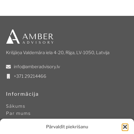
Krišjāņa Valdemāra iela 4-20, Rīga, LV-1050, Latvija
info@amberadvisory.lv
+371 29214466
Informācija
Sākums
Par mums
Pasākumi
Pārvaldīt piekrišanu
Ilgtspējīga biznesa akadēmija