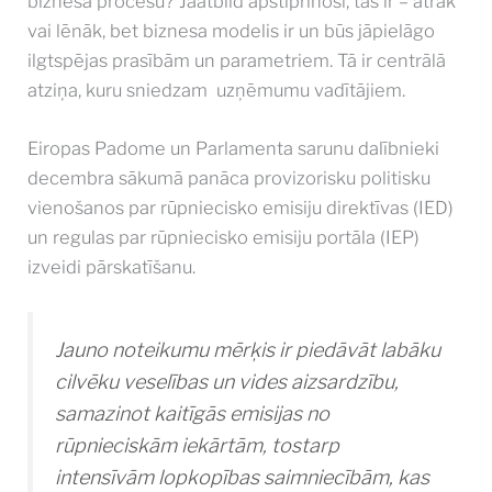
biznesa procesu? Jāatbild apstiprinoši, tas ir – ātrāk
vai lēnāk, bet biznesa modelis ir un būs jāpielāgo
ilgtspējas prasībām un parametriem. Tā ir centrālā
atziņa, kuru sniedzam uzņēmumu vadītājiem.
Eiropas Padome un Parlamenta sarunu dalībnieki
decembra sākumā panāca provizorisku politisku
vienošanos par rūpniecisko emisiju direktīvas (IED)
un regulas par rūpniecisko emisiju portāla (IEP)
izveidi pārskatīšanu.
Jauno noteikumu mērķis ir piedāvāt labāku
cilvēku veselības un vides aizsardzību,
samazinot kaitīgās emisijas no
rūpnieciskām iekārtām, tostarp
intensīvām lopkopības saimniecībām, kas