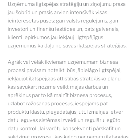
Uzņēmuma ilgtspējas stratēģiju un ziņojumu prasa
jau šobrīd un prasīs arvien intensīvāk visas
ieinteresētās puses: gan valsts regulējums, gan
investori un finanšu iestādes un, pats galvenais,
klienti iepirkumos jau iekļauj ilgtspējīgus
uzņēmumus kā daļu no savas ilgtspējas stratēģijas.
Agrāk vai vēlāk ikvienam uzņēmumam biznesa
procesi pavisam noteikti būs jāpielāgo ilgtspējai,
iekļaujot ilgtspējīgas attīstības stratēģisko plānu,
kas savukārt nozīmē veikt mājas darbus un
aprēķinus par to kā mainīt biznesa procesus,
uzlabot ražošanas procesus, iespējams pat
produktu klāstu, piegādātājus, utt. Izmaiņas ietver
datu ieguves sistēmas izveidi un regulāru iegūto
datu kontroli, lai varētu konsekventi pārskatīt un
salīdzināt progresu, kas kalpo par pamatu ilgtspējas