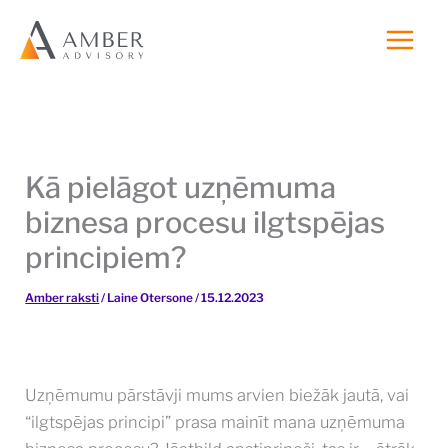
Skip
to
content
Kā pielāgot uzņēmuma
biznesa procesu ilgtspējas
principiem?
Amber raksti
/
Laine Otersone
/
15.12.2023
Uzņēmumu pārstāvji mums arvien biežāk jautā, vai
“ilgtspējas principi” prasa mainīt mana uzņēmuma