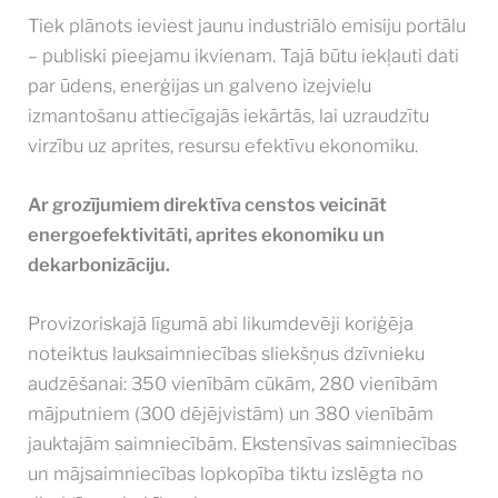
Tiek plānots ieviest jaunu industriālo emisiju portālu
– publiski pieejamu ikvienam. Tajā būtu iekļauti dati
par ūdens, enerģijas un galveno izejvielu
izmantošanu attiecīgajās iekārtās, lai uzraudzītu
virzību uz aprites, resursu efektīvu ekonomiku.
Ar grozījumiem direktīva censtos veicināt
energoefektivitāti, aprites ekonomiku un
dekarbonizāciju.
Provizoriskajā līgumā abi likumdevēji koriģēja
noteiktus lauksaimniecības sliekšņus dzīvnieku
audzēšanai: 350 vienībām cūkām, 280 vienībām
mājputniem (300 dējējvistām) un 380 vienībām
jauktajām saimniecībām. Ekstensīvas saimniecības
un mājsaimniecības lopkopība tiktu izslēgta no