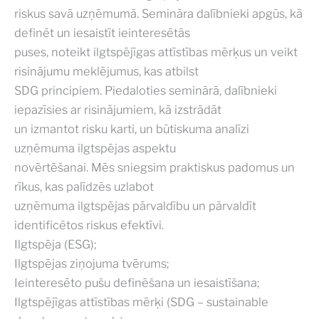
riskus savā uzņēmumā. Semināra dalībnieki apgūs, kā
definēt un iesaistīt ieinteresētās
puses, noteikt ilgtspējīgas attīstības mērķus un veikt
risinājumu meklējumus, kas atbilst
SDG principiem. Piedaloties seminārā, dalībnieki
iepazīsies ar risinājumiem, kā izstrādāt
un izmantot risku karti, un būtiskuma analīzi
uzņēmuma ilgtspējas aspektu
novērtēšanai. Mēs sniegsim praktiskus padomus un
rīkus, kas palīdzēs uzlabot
uzņēmuma ilgtspējas pārvaldību un pārvaldīt
identificētos riskus efektīvi.
Ilgtspēja (ESG);
Ilgtspējas ziņojuma tvērums;
Ieinteresēto pušu definēšana un iesaistīšana;
Ilgtspējīgas attīstības mērķi (SDG – sustainable