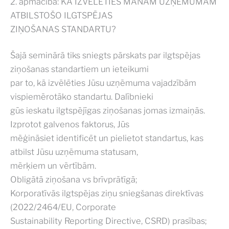
2. apmācība: KĀ IZVĒLĒTIES MANAM UZŅĒMUMAM
ATBILSTOŠO ILGTSPĒJAS
ZIŅOŠANAS STANDARTU?
Šajā seminārā tiks sniegts pārskats par ilgtspējas
ziņošanas standartiem un ieteikumi
par to, kā izvēlēties Jūsu uzņēmuma vajadzībām
vispiemērotāko standartu. Dalībnieki
gūs ieskatu ilgtspējīgas ziņošanas jomas izmaiņās.
Izprotot galvenos faktorus, Jūs
mēģināsiet identificēt un pielietot standartus, kas
atbilst Jūsu uzņēmuma statusam,
mērķiem un vērtībām.
Obligātā ziņošana vs brīvprātīgā;
Korporatīvās ilgtspējas ziņu sniegšanas direktīvas
(2022/2464/EU, Corporate
Sustainability Reporting Directive, CSRD) prasības;