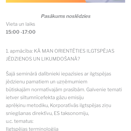
Pasākums noslēdzies
Vieta un laiks
15:00 -17:00
1. apmācība: KĀ MAN ORIENTĒTIES ILGTSPĒJAS
JĒDZIENOS UN LIKUMDOŠANĀ?
Šajā seminārā dalībnieki iepazīsies ar ilgtspējas
jēdzienu pamatiem un uzņēmumiem
būtiskajām normatīvajām prasībām. Galvenie temati
ietver siltumnīcefekta gāzu emisiju
aprēķinu metodiku, Korporatīvās ilgtspējas ziņu
sniegšanas direktīvu, ES taksonomiju,
u.c. tematus:
Ilgtspējas terminoloģija