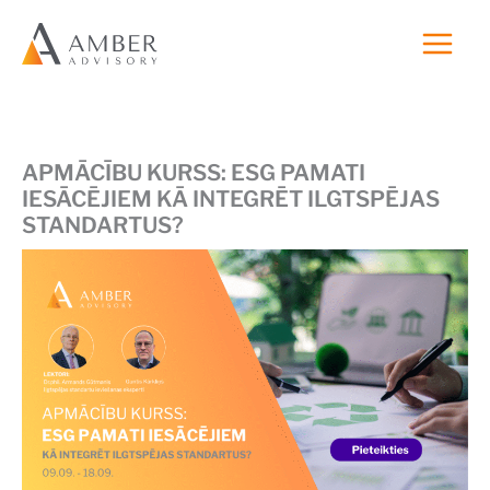
Skip
to
content
APMĀCĪBU KURSS: ESG PAMATI
IESĀCĒJIEM KĀ INTEGRĒT ILGTSPĒJAS
STANDARTUS?