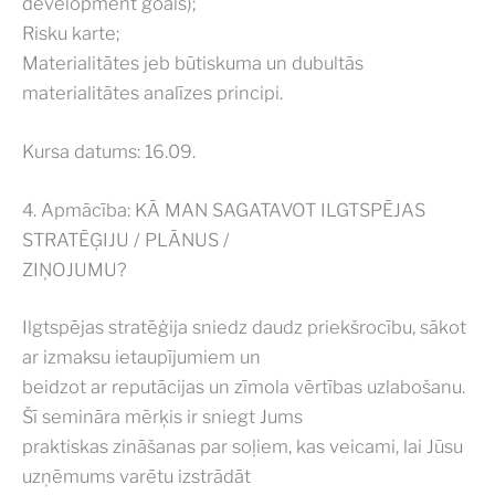
development goals);
Risku karte;
Materialitātes jeb būtiskuma un dubultās
materialitātes analīzes principi.
Kursa datums: 16.09.
4. Apmācība: KĀ MAN SAGATAVOT ILGTSPĒJAS
STRATĒĢIJU / PLĀNUS /
ZIŅOJUMU?
Ilgtspējas stratēģija sniedz daudz priekšrocību, sākot
ar izmaksu ietaupījumiem un
beidzot ar reputācijas un zīmola vērtības uzlabošanu.
Šī semināra mērķis ir sniegt Jums
praktiskas zināšanas par soļiem, kas veicami, lai Jūsu
uzņēmums varētu izstrādāt