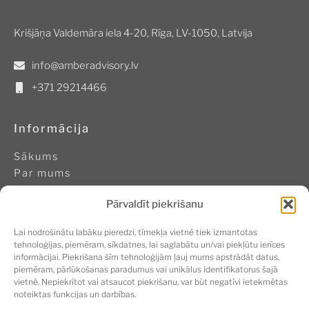
Krišjāņa Valdemāra iela 4-20, Rīga, LV-1050, Latvija
info@amberadvisory.lv
+371 29214466
Informācija
Sākums
Par mums
Pasākumi
Pārvaldīt piekrišanu
Ilgtspējīga biznesa akadēmija
Kontakti
Lai nodrošinātu labāku pieredzi, tīmekļa vietnē tiek izmantotas
Sīkdatņu politika
tehnoloģijas, piemēram, sīkdatnes, lai saglabātu un/vai piekļūtu ierīces
informācijai. Piekrišana šīm tehnoloģijām ļauj mums apstrādāt datus,
piemēram, pārlūkošanas paradumus vai unikālus identifikatorus šajā
Seko mums
vietnē. Nepiekrītot vai atsaucot piekrišanu, var būt negatīvi ietekmētas
noteiktas funkcijas un darbības.