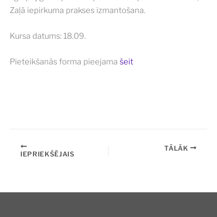
Zaļā iepirkuma prakses izmantošana.
Kursa datums: 18.09.
Pieteikšanās forma pieejama
šeit
TĀLĀK
IEPRIEKŠĒJAIS