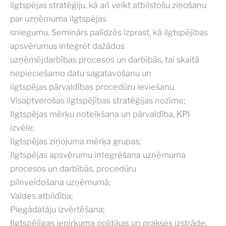
ilgtspējas stratēģiju, kā arī veikt atbilstošu ziņošanu
par uzņēmuma ilgtspējas
sniegumu. Seminārs palīdzēs izprast, kā ilgtspējības
apsvērumus integrēt dažādos
uzņēmējdarbības procesos un darbībās, tai skaitā
nepieciešamo datu sagatavošanu un
ilgtspējas pārvaldības procedūru ieviešanu.
Visaptverošas ilgtspējības stratēģijas nozīme;
Ilgtspējas mērķu noteikšana un pārvaldība, KPI
izvēle;
Ilgtspējas ziņojuma mērķa grupas;
Ilgtspējas apsvērumu integrēšana uzņēmuma
procesos un darbībās, procedūru
pilnveidošana uzņēmumā;
Valdes atbildība;
Piegādātāju izvērtēšana;
Ilgtspējīgas iepirkuma politikas un prakses izstrāde;