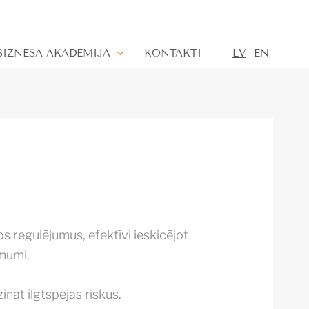
 BIZNESA AKADĒMIJA
KONTAKTI
LV
EN
s regulējumus, efektīvi ieskicējot
ēmumi.
ināt ilgtspējas riskus.