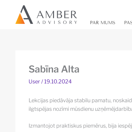
Skip
to
content
PAR MUMS
PA
Sabīna Alta
User
/
19.10.2024
Lekcijas piedāvāja stabilu pamatu, noskaidr
ilgtspējas nozīmi mūsdienu uzņēmējdarbība
Izmantojot praktiskus piemērus, bija iespēja