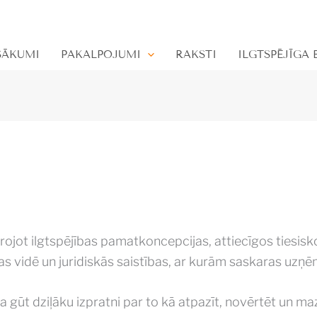
SĀKUMI
PAKALPOJUMI
RAKSTI
ILGTSPĒJĪGA
ojot ilgtspējības pamatkoncepcijas, attiecīgos tiesisko
s vidē un juridiskās saistības, ar kurām saskaras uzņ
 gūt dziļāku izpratni par to kā atpazīt, novērtēt un maz